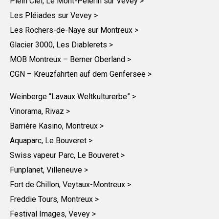
Plein Ciel, Le Mont-Pèlerin sur Vevey >
Les Pléiades sur Vevey >
Les Rochers-de-Naye sur Montreux >
Glacier 3000, Les Diablerets >
MOB Montreux – Berner Oberland >
CGN – Kreuzfahrten auf dem Genfersee >
Weinberge “Lavaux Weltkulturerbe” >
Vinorama, Rivaz >
Barrière Kasino, Montreux >
Aquaparc, Le Bouveret >
Swiss vapeur Parc, Le Bouveret >
Funplanet, Villeneuve >
Fort de Chillon, Veytaux-Montreux >
Freddie Tours, Montreux >
Festival Images, Vevey >