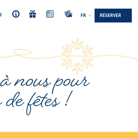
S
FR
RÉSERVER