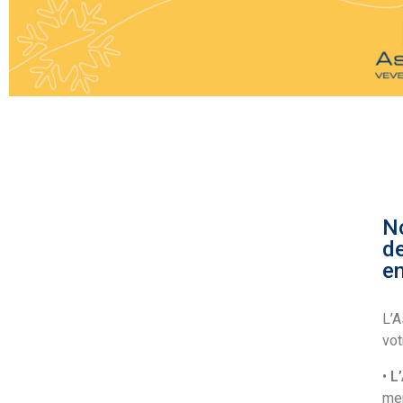
No
de
en
L’A
vot
•
L
mer