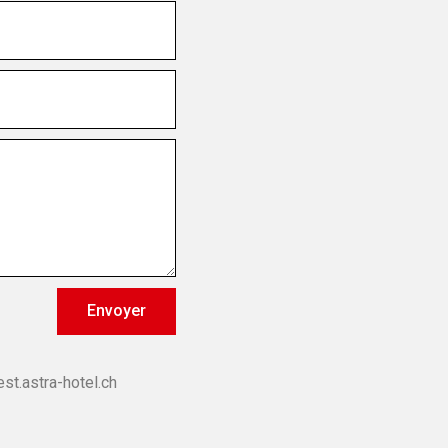
Envoyer
st.astra-hotel.ch