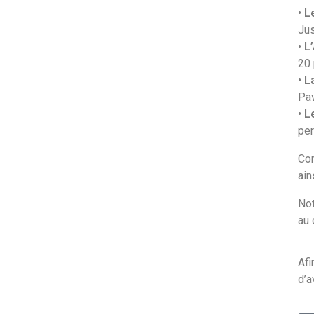
•
L
Jus
•
L
20
•
L
Pav
•
L
pe
Con
ain
Not
au 
Afi
d’a