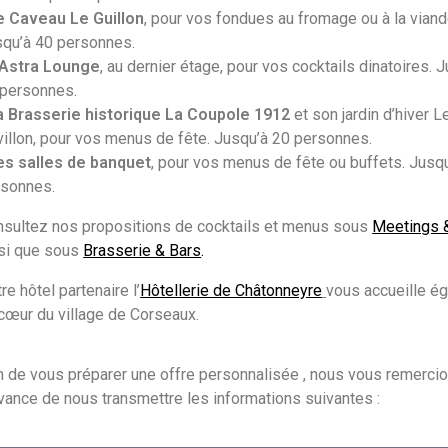
e Caveau Le Guillon
, pour vos fondues au fromage ou à la viand
qu’à 40 personnes.
’Astra Lounge
, au dernier étage, pour vos cocktails dinatoires. 
 personnes.
a Brasserie historique La Coupole 1912
et son jardin d’hiver L
illon, pour vos menus de fête. Jusqu’à 20 personnes.
es salles de banquet
, pour vos menus de fête ou buffets. Jusq
rsonnes.
sultez nos propositions de cocktails et menus sous
Meetings 
si que sous
Brasserie & Bars
.
re hôtel partenaire l’
Hôtellerie de Châtonneyre
vous accueille é
cœur du village de Corseaux.
n de vous préparer une offre personnalisée , nous vous remerci
vance de nous transmettre les informations suivantes :