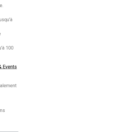
e.
Jusqu’à
e
u’à 100
& Events
galement
ons