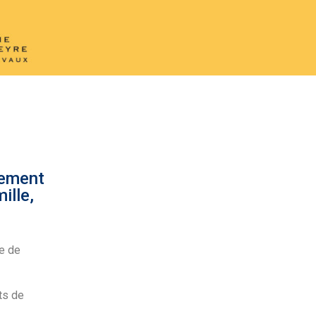
nement
ille,
le de
ts de